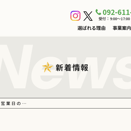
092-611
受付：9:00～17:
選ばれる理由
事業案
N
e
w
新着情報
の営業日の…