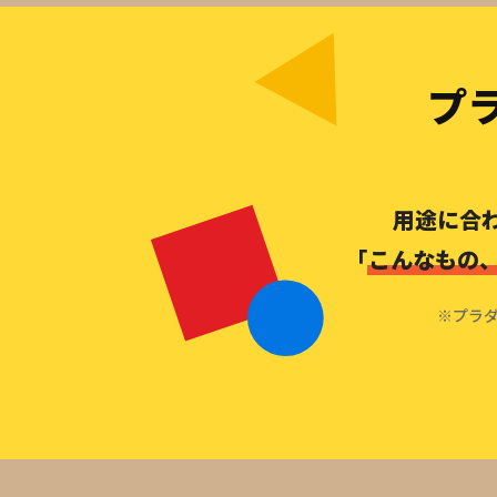
プ
用途に合
「
こんなもの
※プラダ