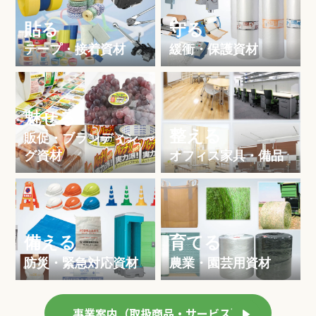
貼る
守る
テープ・接着資材
緩衝・保護資材
魅せる
整える
販促・ブランディン
グ資材
オフィス家具・備品
備える
育てる
防災・緊急対応資材
農業・園芸用資材
事業案内（取扱商品・サービス）