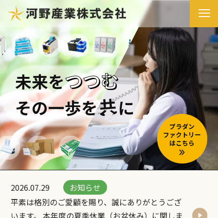
つつむ
未来を
その一歩を
に
プラダン
ファクトリー
はこちら
2026.07.29
お知らせ
平素は格別のご愛顧を賜り、誠にありがとうござ
います。 本年度の夏季休業（お盆休み）に関しま